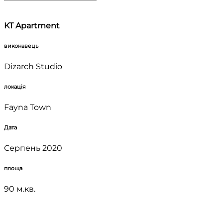
KT Apartment
виконавець
Dizarch Studio
локація
Fayna Town
Дата
Серпень 2020
площа
90 м.кв.